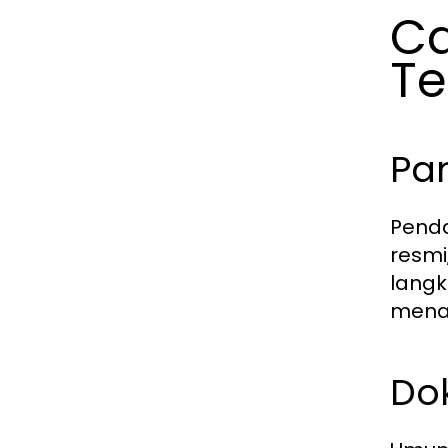
Ca
Te
Pa
Penda
resmi
langk
menaw
Do