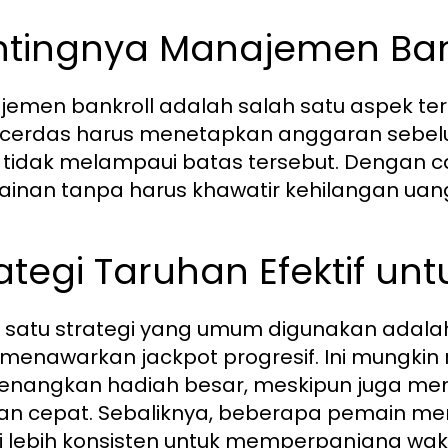
ntingnya Manajemen Ban
emen bankroll adalah salah satu aspek ter
 cerdas harus menetapkan anggaran sebel
 tidak melampaui batas tersebut. Dengan c
inan tanpa harus khawatir kehilangan uan
ategi Taruhan Efektif un
 satu strategi yang umum digunakan adal
menawarkan jackpot progresif. Ini mungkin
angkan hadiah besar, meskipun juga meni
n cepat. Sebaliknya, beberapa pemain memi
i lebih konsisten untuk memperpanjang wa