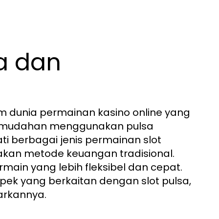
a dan
am dunia permainan kasino online yang
kemudahan menggunakan pulsa
 berbagai jenis permainan slot
kan metode keuangan tradisional.
in yang lebih fleksibel dan cepat.
spek yang berkaitan dengan slot pulsa,
warkannya.