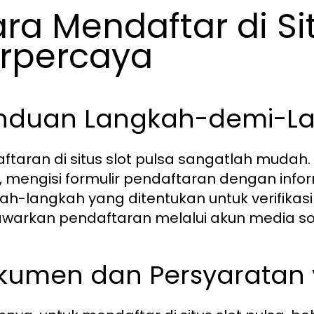
ra Mendaftar di Sit
rpercaya
nduan Langkah-demi-La
ftaran di situs slot pulsa sangatlah mudah
, mengisi formulir pendaftaran dengan info
ah-langkah yang ditentukan untuk verifikasi
arkan pendaftaran melalui akun media so
kumen dan Persyaratan 