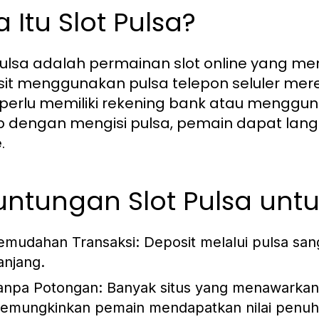
 Itu Slot Pulsa?
pulsa adalah permainan slot online yang 
it menggunakan pulsa telepon seluler mer
 perlu memiliki rekening bank atau mengguna
 dengan mengisi pulsa, pemain dapat langs
.
untungan Slot Pulsa unt
emudahan Transaksi:
Deposit melalui pulsa sa
anjang.
anpa Potongan:
Banyak situs yang menawarkan 
emungkinkan pemain mendapatkan nilai penuh 