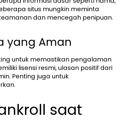
eberapa informasi dasar seperti nama,
Beberapa situs mungkin meminta
an keamanan dan mencegah penipuan.
lsa yang Aman
enting untuk memastikan pengalaman
iki lisensi resmi, ulasan positif dari
in. Penting juga untuk
rkan.
ankroll saat