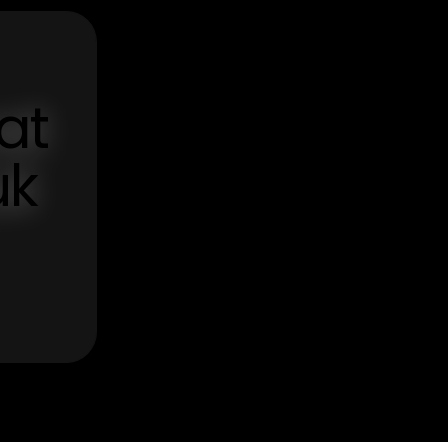
at
uk