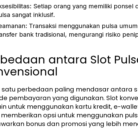
sesibilitas:
Setiap orang yang memiliki ponsel d
lsa sangat inklusif.
eamanan:
Transaksi menggunakan pulsa umumn
ransfer bank tradisional, mengurangi risiko peni
bedaan antara Slot Puls
nvensional
 satu perbedaan paling mendasar antara sl
e pembayaran yang digunakan. Slot konv
n untuk menggunakan kartu kredit, e-wallet
 memberikan opsi untuk menggunakan pulsa. Se
arkan bonus dan promosi yang lebih mena