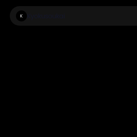
Kyokusoukai
K