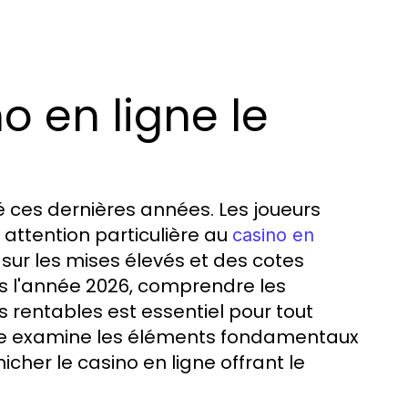
o en ligne le
 ces dernières années. Les joueurs
attention particulière au
casino en
r sur les mises élevés et des cotes
 l'année 2026, comprendre les
us rentables est essentiel pour tout
uide examine les éléments fondamentaux
cher le casino en ligne offrant le