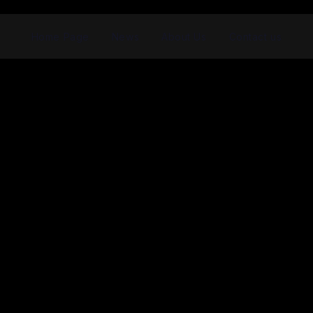
Home Page
News
About Us
Contact us