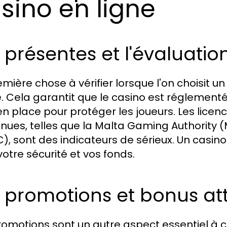
sino en ligne
 présentes et l'évaluatio
emière chose à vérifier lorsque l'on choisit u
e. Cela garantit que le casino est réglement
en place pour protéger les joueurs. Les licen
nues, telles que la Malta Gaming Authority
), sont des indicateurs de sérieux. Un casin
votre sécurité et vos fonds.
 promotions et bonus att
romotions sont un autre aspect essentiel à c